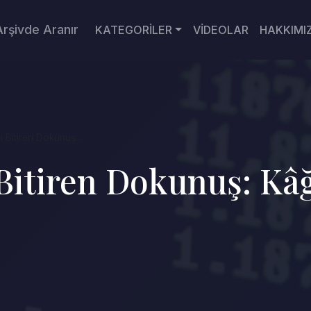
Arşivde Aranır
KATEGORİLER
VİDEOLAR
HAKKIMI
ı Bitiren Dokunuş...
 Bitiren Dokunuş: Kâ