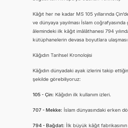
Kâğıt her ne kadar MS 105 yıllarında Çin’d
ve dünyaya yayılması İslam coğrafyasında g
âlemindeki ilk kâğıt imâlâthanesi 794 yılın
kütüphanelerin devasa boyutlara ulaşması 
Kâğıdın Tarihsel Kronolojisi
Kâğıdın dünyadaki ayak izlerini takip ettiği
şekilde görebiliyoruz:
105 - Çin:
Kâğıdın ilk kullanım izleri.
707 - Mekke:
İslam dünyasındaki erken dö
794 - Bağdat:
İlk büyük kâğıt fabrikasının