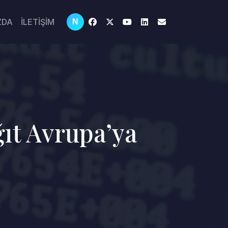
ZDA
İLETİŞİM
N
ğıt Avrupa’ya