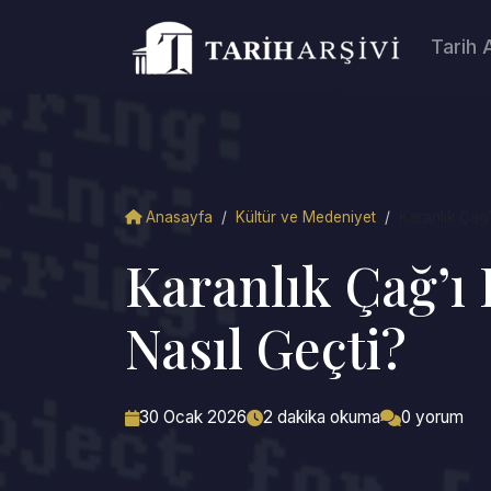
Tarih 
Anasayfa
/
Kültür ve Medeniyet
/
Karanlık Çağ’
Karanlık Çağ’ı
Nasıl Geçti?
30 Ocak 2026
2 dakika okuma
0 yorum