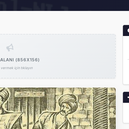
ALANI (856X156)
vermek için tıklayın