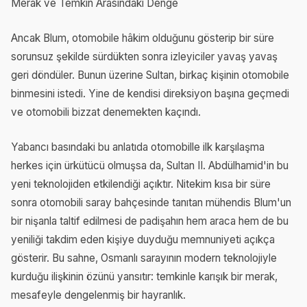
Merak ve Temkin Arasındaki Denge
Ancak Blum, otomobile hâkim olduğunu gösterip bir süre
sorunsuz şekilde sürdükten sonra izleyiciler yavaş yavaş
geri döndüler. Bunun üzerine Sultan, birkaç kişinin otomobile
binmesini istedi. Yine de kendisi direksiyon başına geçmedi
ve otomobili bizzat denemekten kaçındı.
Yabancı basındaki bu anlatıda otomobille ilk karşılaşma
herkes için ürkütücü olmuşsa da, Sultan II. Abdülhamid'in bu
yeni teknolojiden etkilendiği açıktır. Nitekim kısa bir süre
sonra otomobili saray bahçesinde tanıtan mühendis Blum'un
bir nişanla taltif edilmesi de padişahın hem araca hem de bu
yeniliği takdim eden kişiye duyduğu memnuniyeti açıkça
gösterir. Bu sahne, Osmanlı sarayının modern teknolojiyle
kurduğu ilişkinin özünü yansıtır: temkinle karışık bir merak,
mesafeyle dengelenmiş bir hayranlık.