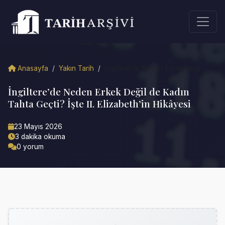
Anasayfa
/
Yakın Tarih
/
İngiltere’de Neden Erkek Değil...
İngiltere’de Neden Erkek Değil de Kadın
Tahta Geçti? İşte II. Elizabeth’in Hikâyesi
23 Mayıs 2026
3 dakika okuma
0 yorum