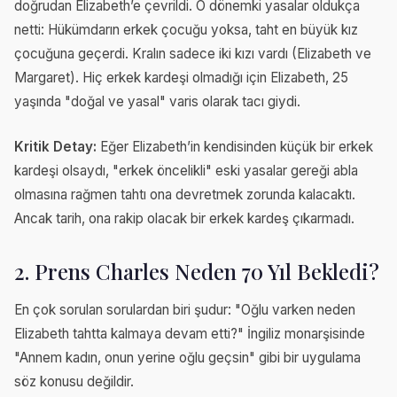
doğrudan Elizabeth’e çevrildi. O dönemki yasalar oldukça
netti: Hükümdarın erkek çocuğu yoksa, taht en büyük kız
çocuğuna geçerdi. Kralın sadece iki kızı vardı (Elizabeth ve
Margaret). Hiç erkek kardeşi olmadığı için Elizabeth, 25
yaşında "doğal ve yasal" varis olarak tacı giydi.
Kritik Detay:
Eğer Elizabeth’in kendisinden küçük bir erkek
kardeşi olsaydı, "erkek öncelikli" eski yasalar gereği abla
olmasına rağmen tahtı ona devretmek zorunda kalacaktı.
Ancak tarih, ona rakip olacak bir erkek kardeş çıkarmadı.
2. Prens Charles Neden 70 Yıl Bekledi?
En çok sorulan sorulardan biri şudur: "Oğlu varken neden
Elizabeth tahtta kalmaya devam etti?" İngiliz monarşisinde
"Annem kadın, onun yerine oğlu geçsin" gibi bir uygulama
söz konusu değildir.