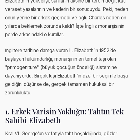
Elizabeth’in yükselişi, sanılanın aksine bir tercih değil, katı
veraset yasalarının ve kaderin bir sonucuydu. Peki, neden
onun yerine bir erkek geçmedi ve oğlu Charles neden on
yıllarca beklemek zorunda kaldı? İşte İngiliz monarşisinin
perde arkasındaki o kurallar.
İngiltere tarihine damga vuran II. Elizabeth’in 1952’de
başlayan hükümdarlığı, monarşinin en temel taşı olan
"primogeniture" (büyük çocuğun önceliği) sistemine
dayanıyordu. Birçok kişi Elizabeth’in özel bir seçimle başa
geldiğini düşünse de, gerçek tamamen hukuksal bir
zorunluluktu.
1. Erkek Varisin Yokluğu: Tahtın Tek
Sahibi Elizabeth
Kral VI. George’un vefatıyla taht boşaldığında, gözler