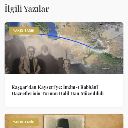
İlgili Yazılar
YAKIN TARIH
Kaşgar'dan Kayseri'ye: İmâm-ı Rabbânî
Hazretlerinin Torunu Halil Han Müceddidi
YAKIN TARIH