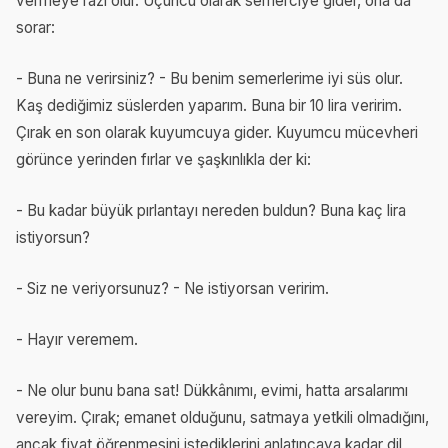
vermeye razı olur. Üçüncü olarak semerciye gider, ona da
sorar:
- Buna ne verirsiniz? - Bu benim semerlerime iyi süs olur.
Kaş dediğimiz süslerden yaparım. Buna bir 10 lira veririm.
Çırak en son olarak kuyumcuya gider. Kuyumcu mücevheri
görünce yerinden fırlar ve şaşkınlıkla der ki:
- Bu kadar büyük pırlantayı nereden buldun? Buna kaç lira
istiyorsun?
- Siz ne veriyorsunuz? - Ne istiyorsan veririm.
- Hayır veremem.
- Ne olur bunu bana sat! Dükkânımı, evimi, hatta arsalarımı
vereyim. Çırak; emanet olduğunu, satmaya yetkili olmadığını,
ancak fiyat öğrenmesini istediklerini anlatıncaya kadar dil