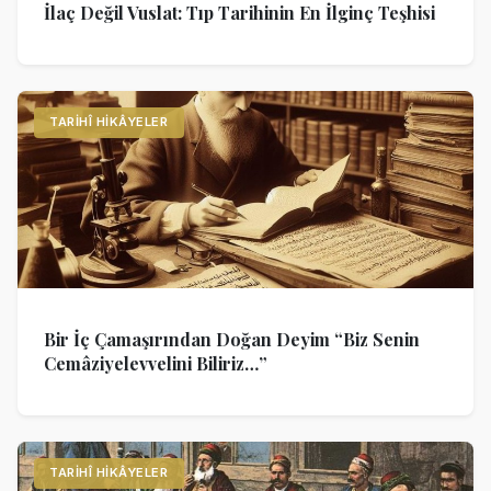
İlaç Değil Vuslat: Tıp Tarihinin En İlginç Teşhisi
TARIHÎ HIKÂYELER
Bir İç Çamaşırından Doğan Deyim “Biz Senin
Cemâziyelevvelini Biliriz…”
TARIHÎ HIKÂYELER