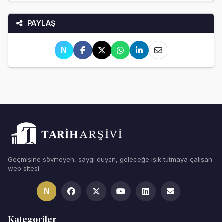
PAYLAŞ
N
Geçmişine sövmeyen, saygı duyan, geleceğe ışık tutmaya çalışan
web sitesi
N
Kategoriler