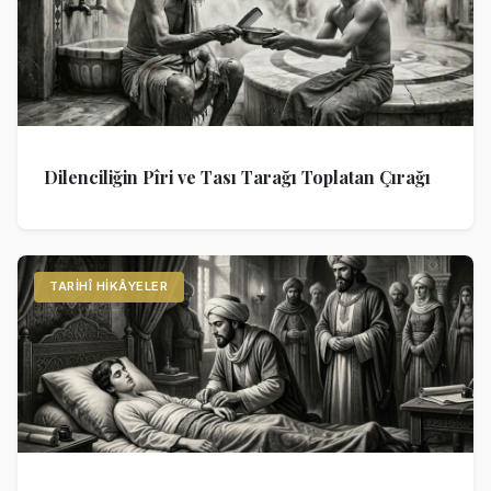
Dilenciliğin Pîri ve Tası Tarağı Toplatan Çırağı
TARIHÎ HIKÂYELER