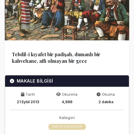
Tebdil-i kıyafet bir padişah, dumanlı bir
kahvehane, affı olmayan bir gece
MAKALE BİLGİSİ
Tarih
Okunma
Okuma
21 Eylül 2013
4,888
2 dakika
Kategori
TARIHÎ HIKÂYELER