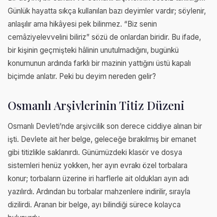
Günlük hayatta sıkça kullanılan bazı deyimler vardır; söylenir,
anlaşılır ama hikâyesi pek bilinmez. “Biz senin
cemâziyelevvelini biliriz” sözü de onlardan biridir. Bu ifade,
bir kişinin geçmişteki hâlinin unutulmadığını, bugünkü
konumunun ardında farklı bir mazinin yattığını üstü kapalı
biçimde anlatır. Peki bu deyim nereden gelir?
Osmanlı Arşivlerinin Titiz Düzeni
Osmanlı Devleti’nde arşivcilik son derece ciddiye alınan bir
işti. Devlete ait her belge, geleceğe bırakılmış bir emanet
gibi titizlikle saklanırdı. Günümüzdeki klasör ve dosya
sistemleri henüz yokken, her ayın evrakı özel torbalara
konur; torbaların üzerine iri harflerle ait oldukları ayın adı
yazılırdı. Ardından bu torbalar mahzenlere indirilir, sırayla
dizilirdi. Aranan bir belge, ayı bilindiği sürece kolayca