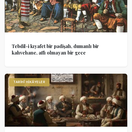
Tebdil-i kıyafet bir padişah, dumanlı bir
kahvehane, affı olmayan bir gece
TARIHÎ HIKÂYELER