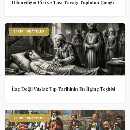
Dilenciliğin Pîri ve Tası Tarağı Toplatan Çırağı
TARIHÎ HIKÂYELER
İlaç Değil Vuslat: Tıp Tarihinin En İlginç Teşhisi
TARIHÎ HIKÂYELER