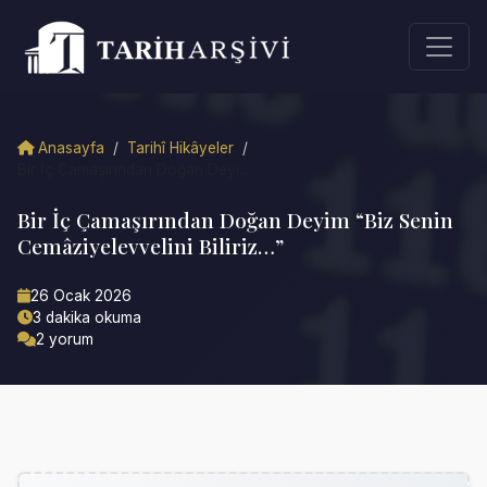
Anasayfa
/
Tarihî Hikâyeler
/
Bir İç Çamaşırından Doğan Deyi...
Bir İç Çamaşırından Doğan Deyim “Biz Senin
Cemâziyelevvelini Biliriz…”
26 Ocak 2026
3 dakika okuma
2 yorum