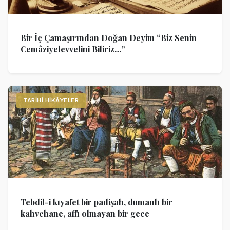
Bir İç Çamaşırından Doğan Deyim “Biz Senin
Cemâziyelevvelini Biliriz…”
TARIHÎ HIKÂYELER
Tebdil-i kıyafet bir padişah, dumanlı bir
kahvehane, affı olmayan bir gece