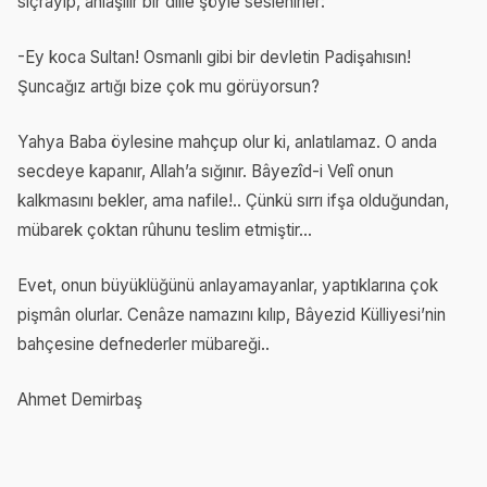
sıçrayıp, anlaşılır bir dille şöyle seslenirler:
-Ey koca Sultan! Osmanlı gibi bir devletin Padişahısın!
Şuncağız artığı bize çok mu görüyorsun?
Yahya Baba öylesine mahçup olur ki, anlatılamaz. O anda
secdeye kapanır, Allah’a sığınır. Bâyezîd-i Velî onun
kalkmasını bekler, ama nafile!.. Çünkü sırrı ifşa olduğundan,
mübarek çoktan rûhunu teslim etmiştir...
Evet, onun büyüklüğünü anlayamayanlar, yaptıklarına çok
pişmân olurlar. Cenâze namazını kılıp, Bâyezid Külliyesi’nin
bahçesine defnederler mübareği..
Ahmet Demirbaş