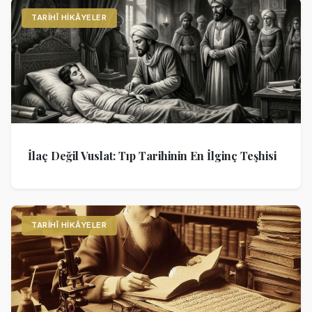
TARIHÎ HIKÂYELER
İlaç Değil Vuslat: Tıp Tarihinin En İlginç Teşhisi
TARIHÎ HIKÂYELER