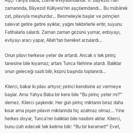
Aşçı Yahya Baba, Edirne evliyâsındandır. II. Bâyezîd Hân
zamanında, Bâyezid Külliyesi’nin aşçılarındandı... Bu mübârek
zat, pilavıyla meşhurdur... Besmeleyle başlar ve pirinçleri
salevat getire getire ayıklar, yağını tekbirlerle eritir, suyunu
Fatihalarla salardı. Zaman zaman gözünü yumar, enbiyayı,
evliyayı aracı yapar, Allah’tan bereket arzulardı...
Onun pilavı herkese yeter de artardı. Ancak o tek pirinç
tanesine bile kıyamaz; artanı Tunca Nehrine atardı. Balıklar
onun geleceği saati bilir, köprü başında toplanırdı...
Kilerci, bakar ki pilav artıyor; pirinci kendisine az vermeye
başlar. Ama Yahya Baba bir kere bile “Bu pirinç yeter mi?”
demez. Kilerci şaşkındır. Her gün pirinç miktarını biraz daha
kısar ama pişen pilavın miktarında hiç azalmaz olmaz... Yine
herkes doyar, Tunca’nın balıkları bile nasibini alırlar. Kilerci,
bunu izah edecek tek kelime bilir: “Bu bir keramet!” Evet,