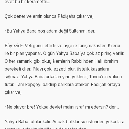
evet bu bir keramettir...
Çok dener ve emin olunca Pâdişaha çıkar ve;
-Bu Yahya Baba boş adam değil Sultanım, der.
Bâyezîd-i Velî gönül ehlidir ve aşçı ile tanışmak ister. Kilerci
ile bir plan yaparlar. O gün Yahya Baba’ya çok az pirinç verilir.
O her zamanki gibi okur, âlemlerin Rabbi’nden Halil İbrahim
bereketi diler. Pilavı çok lezzetli olur, üstelik kazanlara
sığmaz. Yahya Baba artanları yine yüklenir, Tunca’nın yolunu
tutar. Tam kepçeyi daldırıp balıklara atarken Padişah ortaya
çıkar ve;
-Ne oluyor bre! Yoksa devlet malını israf mı edersin? der...
Yahya Baba tutulur kalır. Ancak balıklar su üstünden yukarılara