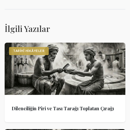
İlgili Yazılar
TARIHÎ HIKÂYELER
Dilenciliğin Pîri ve Tası Tarağı Toplatan Çırağı