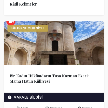
Kâtil Kelimeler
KÜLTÜR VE MEDENIYET
Bir Kadın Hükümdarın Taşa Kazınan Eseri:
Mama Hatun Külliyesi
MAKALE BİLGİSİ
Tarih
Okunma
Okuma