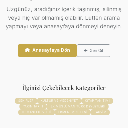
Üzgünüz, aradığınız içerik taşınmış, silinmiş
veya hiç var olmamış olabilir. Lütfen arama
yapmayı veya anasayfaya dönmeyi deneyin.
Anasayfaya Dön
Geri Git
İlginizi Çekebilecek Kategoriler
ŞEHIRLER
KÜLTÜR VE MEDENIYET
KITAP TANITIMI
YAKIN TARIH
İLK MÜSLÜMAN TÜRK DEVLETLERI
OSMANLI DEVLETI
ERMENI MESELESI
TAKVIM