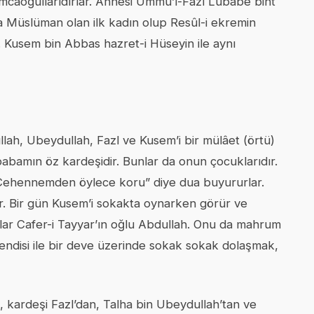
amcaoğullarıdırlar. Annesi Ümmü’l-Fazl Lübâbe bint
ra Müslüman olan ilk kadın olup Resûl-i ekremin
 Kusem bin Abbas hazret-i Hüseyin ile aynı
llah, Ubeydullah, Fazl ve Kusem’i bir mülâet (örtü)
abamın öz kardeşidir. Bunlar da onun çocuklarıdır.
 Cehennemden öylece koru” diye dua buyururlar.
er. Bir gün Kusem’i sokakta oynarken görür ve
arlar Cafer-i Tayyar’ın oğlu Abdullah. Onu da mahrum
efendisi ile bir deve üzerinde sokak sokak dolaşmak,
, kardeşi Fazl’dan, Talha bin Ubeydullah’tan ve