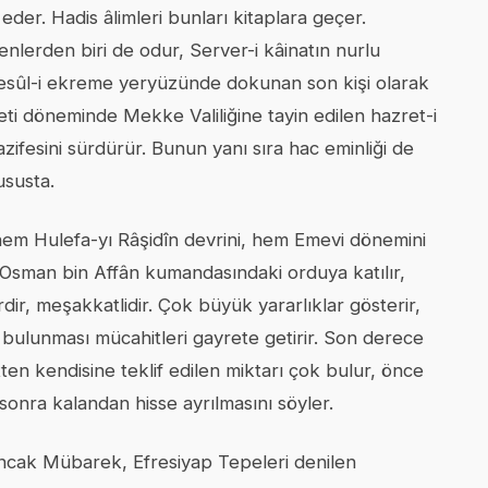
 eder. Hadis âlimleri bunları kitaplara geçer.
nlerden biri de odur, Server-i kâinatın nurlu
Resûl-i ekreme yeryüzünde dokunan son kişi olarak
âfeti döneminde Mekke Valiliğine tayin edilen hazret-i
ifesini sürdürür. Bunun yanı sıra hac eminliği de
ususta.
 hem Hulefa-yı Râşidîn devrini, hem Emevi dönemini
 Osman bin Affân kumandasındaki orduya katılır,
dir, meşakkatlidir. Çok büyük yararlıklar gösterir,
e bulunması mücahitleri gayrete getirir. Son derece
ten kendisine teklif edilen miktarı çok bulur, önce
sonra kalandan hisse ayrılmasını söyler.
ncak Mübarek, Efresiyap Tepeleri denilen