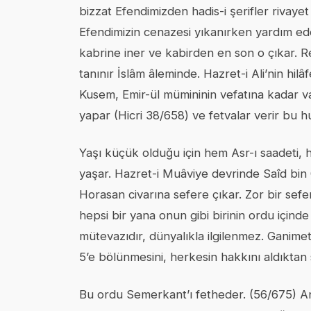
bizzat Efendimizden hadis-i şerifler rivayet
Efendimizin cenazesi yıkanırken yardım ede
kabrine iner ve kabirden en son o çıkar. 
tanınır İslâm âleminde. Hazret-i Ali’nin hil
Kusem, Emir-ül mümininin vefatına kadar vaz
yapar (Hicri 38/658) ve fetvalar verir bu h
Yaşı küçük olduğu için hem Asr-ı saadeti,
yaşar. Hazret-i Muâviye devrinde Saîd bin
Horasan civarına sefere çıkar. Zor bir sefer
hepsi bir yana onun gibi birinin ordu içind
mütevazıdır, dünyalıkla ilgilenmez. Ganimet
5’e bölünmesini, herkesin hakkını aldıktan 
Bu ordu Semerkant’ı fetheder. (56/675) A