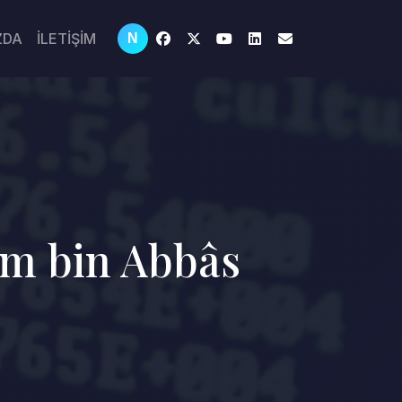
ZDA
İLETİŞİM
N
em bin Abbâs