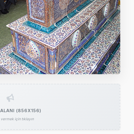
ALANI (856X156)
vermek için tıklayın