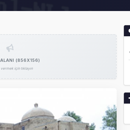
ALANI (856X156)
vermek için tıklayın