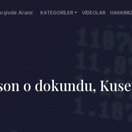
Arşivde Aranır
KATEGORİLER
VİDEOLAR
HAKKIMI
on o dokundu, K...
 son o dokundu, Kus