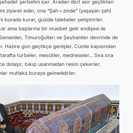
ehadet şerbetini içer. Aradan dört asır geçtikten
ini ziyaret eder, ona “Şah-ı zinde” (yaşayan şah)
i burada kurar, güzide talebeler yetiştirirler.
ar ama başlarına bir müsibet gelir endişesi ile
Samaniler, Timuroğulları ve Şeybaniler devrinde de
er. Hazire gün geçtikçe genişler. Cümle kapısından
 tarafta türbeler, mescitler, medreseler... Sıra sıra
ce dolaşır, bıkıp usanmadan resim çekerler.
anlar mutlaka buraya gelmelidirler.