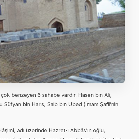
e çok benzeyen 6 sahabe vardır. Hasen bin Ali,
 Süfyan bin Haris, Saib bin Ubed (İmam Şafii’nin
âşimî, adı üzerinde Hazret-i Abbâs’ın oğlu,