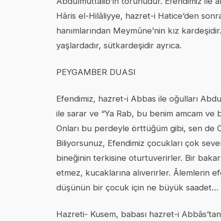
Abdülmuttalib’in torunudur. Efendimiz ile 
Hâris el-Hilâliyye, hazret-i Hatice’den son
hanımlarından Meymûne’nin kız kardeşidir.
yaşlardadır, sütkardeşidir ayrıca.
PEYGAMBER DUASI
Efendimiz, hazret-i Abbas ile oğulları Abdu
ile sarar ve “Ya Rab, bu benim amcam ve b
Onları bu perdeyle örttüğüm gibi, sen de
Biliyorsunuz, Efendimiz çocukları çok sev
bineğinin terkisine oturtuverirler. Bir bak
etmez, kucaklarına alıverirler. Âlemlerin 
düşünün bir çocuk için ne büyük saadet…
Hazreti- Kusem, babası hazret-i Abbâs’tan