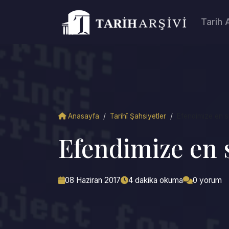
Tarih 
Anasayfa
/
Tarihî Şahsiyetler
/
Efendimize en s
Efendimize en
08 Haziran 2017
4 dakika okuma
0 yorum