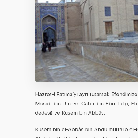
Hazret-i Fatıma’yı ayrı tutarsak Efendimiz
Musab bin Umeyr, Cafer bin Ebu Talip, Ebu
dedesi) ve Kusem bin Abbâs.
Kusem bin el-Abbâs bin Abdülmüttalib el-H