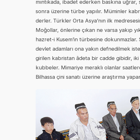
mıntıkada, ibadet ederken baskına uğrar, ş
sonra üzerine türbe yapılır. Müminler kabr
derler. Türkler Orta Asya’nın ilk medresesin
Moğollar, önlerine çıkan ne varsa yakıp yık
hazret-i Kusem’in türbesine dokunmazlar. 
devlet adamları ona yakın defnedilmek ist
girilen kabristan âdeta bir cadde gibidir, iki
kubbeler. Mimariye meraklı olanlar saatler
Bilhassa çini sanatı üzerine araştırma yap