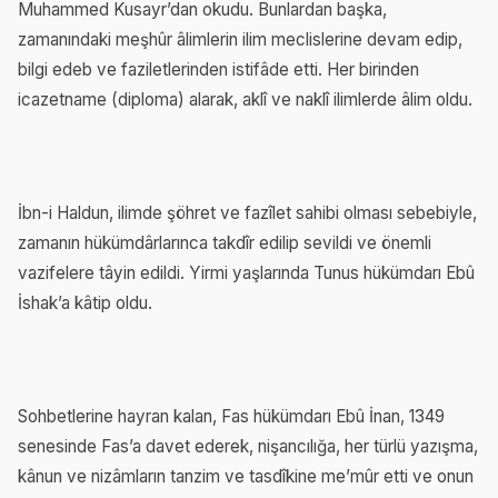
Muhammed Kusayr’dan okudu. Bunlardan başka,
zamanındaki meşhûr âlimlerin ilim meclislerine devam edip,
bilgi edeb ve faziletlerinden istifâde etti. Her birinden
icazetname (diploma) alarak, aklî ve naklî ilimlerde âlim oldu.
İbn-i Haldun, ilimde şöhret ve fazîlet sahibi olması sebebiyle,
zamanın hükümdârlarınca takdîr edilip sevildi ve önemli
vazifelere tâyin edildi. Yirmi yaşlarında Tunus hükümdarı Ebû
İshak’a kâtip oldu.
Sohbetlerine hayran kalan, Fas hükümdarı Ebû İnan, 1349
senesinde Fas’a davet ederek, nişancılığa, her türlü yazışma,
kânun ve nizâmların tanzim ve tasdîkine me’mûr etti ve onun