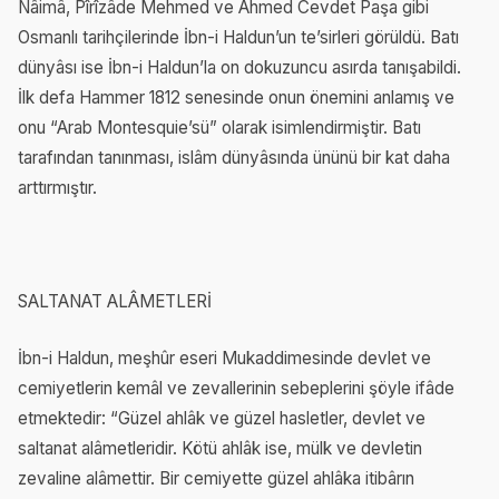
Nâimâ, Pîrîzâde Mehmed ve Ahmed Cevdet Paşa gibi
Osmanlı tarihçilerinde İbn-i Haldun’un te’sirleri görüldü. Batı
dünyâsı ise İbn-i Haldun’la on dokuzuncu asırda tanışabildi.
İlk defa Hammer 1812 senesinde onun önemini anlamış ve
onu “Arab Montesquie’sü” olarak isimlendirmiştir. Batı
tarafından tanınması, islâm dünyâsında ününü bir kat daha
arttırmıştır.
SALTANAT ALÂMETLERİ
İbn-i Haldun, meşhûr eseri Mukaddimesinde devlet ve
cemiyetlerin kemâl ve zevallerinin sebeplerini şöyle ifâde
etmektedir: “Güzel ahlâk ve güzel hasletler, devlet ve
saltanat alâmetleridir. Kötü ahlâk ise, mülk ve devletin
zevaline alâmettir. Bir cemiyette güzel ahlâka itibârın