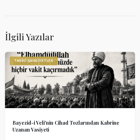
İlgili Yazılar
TARIHÎ ŞAHSIYETLER
Bayezid-i Veli'nin Cihad Tozlarından Kabrine
Uzanan Vasiyeti