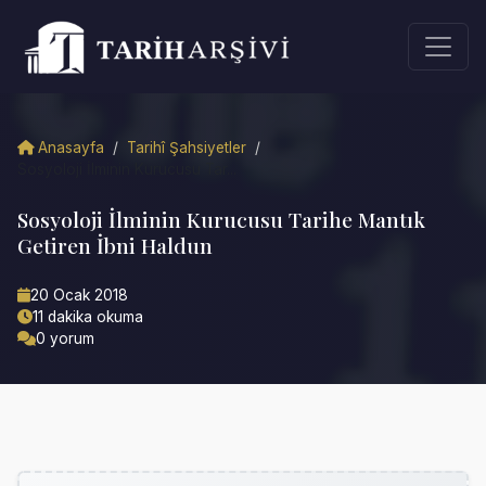
Anasayfa
/
Tarihî Şahsiyetler
/
Sosyoloji İlminin Kurucusu Tar...
Sosyoloji İlminin Kurucusu Tarihe Mantık
Getiren İbni Haldun
20 Ocak 2018
11 dakika okuma
0 yorum