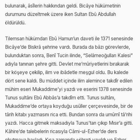
bulunarak, âsîlerin hakkından geldi. Bicâye hükümetinin
durumunu düzeltmek üzere iken Sultan Ebû Abdullah
öldürüldü.
Tilemsan hükümdarı Ebû Hamun’un daveti ile 1371 senesinde
Bicâye’de Biskrâ şehrine vardı. Burada da bâzı görevlerde,
bulunduktan sonra, Benî Tucin ilinde, “Selâmeoğulları Kalesi”
adıyla tanınan şehre gitti. Devlet me’mûriyetlerini bırakarak
bir köşeye çekilip, ilim ve ibâdetle meşgul oldu. Bu kalede
dört sene kaldı. Bu müddet içinde ilim alemince takdîr edilen
mühim eseri Mukaddime’yi yazdı ve eserini 1378 senesinde
Tunus sultânı Ebû Abbâs’a takdîm etti. Tunus sultânı,
Mukaddime’de ortaya koyduğu usûller çerçevesinde, bir de
târih kitabı yazmasını rica etti. Bundan sonra da umûmî tâ’rihi
yazdı. Hacca gitmek maksadıyla Tunus’tan çıkıp Mısır’a gitti.
Kâhire’de talebelerin ricasıyla Câmi-ul-Ezher’de ders
okutmaya başladı. Kısa zamanda şöhreti yayıldı ve Ezher