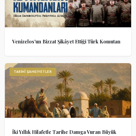
Venizelos'un Bizzat Şikâyet Ettiği Türk Komutan
TARIHÎ ŞAHSIYETLER
İki Yıllık Hilafetle Tarihe Damga Vuran Büyük