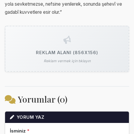
yola sevketmezse, nefsine yenilerek, sonunda şehevî ve
gadabî kuvvetlere esir olur.”
REKLAM ALANI (856X156)
Reklam vermek için tıklayın
Yorumlar (0)
YORUM YAZ
İsminiz
*