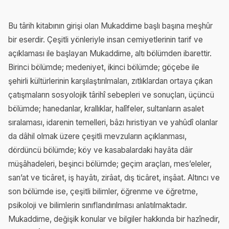
Bu târih kitabının girişi olan Mukaddime başlı başına meşhûr
bir eserdir. Çeşitli yönleriyle insan cemiyetlerinin tarif ve
açıklaması ile başlayan Mukaddime, altı bölümden ibarettir.
Birinci bölümde; medeniyet, ikinci bölümde; göçebe ile
şehirli kültürlerinin karşılaştırılmaları, zıtlıklardan ortaya çıkan
çatışmaların sosyolojik târihî sebepleri ve sonuçları, üçüncü
bölümde; hanedanlar, krallıklar, halîfeler, sultanların asalet
sıralaması, idarenin temelleri, bâzı hıristiyan ve yahûdî olanlar
da dâhil olmak üzere çeşitli mevzuların açıklanması,
dördüncü bölümde; köy ve kasabalardaki hayâta dâir
müşâhadeleri, beşinci bölümde; geçim araçları, mes’eleler,
san’at ve ticâret, iş hayâtı, zirâat, dış ticâret, inşâat. Altıncı ve
son bölümde ise, çeşitli bilimler, öğrenme ve öğretme,
psikoloji ve bilimlerin sınıflandırılması anlatılmaktadır.
Mukaddime, değişik konular ve bilgiler hakkında bir hazînedir,