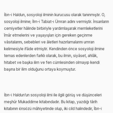
İbn-i Haldun, sosyoloji ilminin kurucusu olarak tanınmıştır. O,
sosyoloji ilmine; İlm-i Tabiat-ı Ümran adını vermiştir. İnsanların
cemiyetler hâlinde birbiriyle yardımlaşarak memleketlerini
îmâr etmelerini ve yaşayışları için gereken geçinme
vâsıtalarını, sebebleri ve âletleri hazırlamalarını umran
kelimesiyle ifâde etmiştir. Kendinden önce sosyoloji ilmine
temas edenlerden farklı olarak, bu ilmin, siyâset, ahlâk,
hitabet ve başka ilim ve fen cümlesinden olmayıp kendi
başına bir ilim olduğunu ortaya koymuştur.
İbn-i Haldun’un sosyoloji ilmi ile ilgili görüş ve düşünceleri
meşhûr Mukaddime kitabındadır. Bu kitap, yazdığı târih
kitabının önsözü mâhiyetinde olup, iki cild halindedir, İbn-i