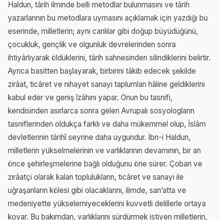
Haldun, târih ilminde belli metodlar bulunmasını ve târih
yazarlarının bu metodlara uymasını açıklamak için yazdığı bu
eserinde, milletlerin; aynı canlılar gibi doğup büyüdüğünü,
çocukluk, gençlik ve olgunluk devrelerinden sonra
ihtiyârlıyarak öldüklerini, târih sahnesinden silindiklerini belirtir.
Ayrıca basitten başlayarak, birbirini tâkib edecek şekilde
zirâat, ticâret ve nihayet sanayi taplumları hâline geldiklerini
kabul eder ve geniş îzâhını yapar. Onun bu tasnifi,
kendisinden asırlarca sonra gelen Avrupalı sosyologların
tasniflerinden oldukça farklı ve daha mükemmel olup, İslâm
devletlerinin târihî seyrine daha uygundur. İbn-i Haldun,
milletlerin yükselmelerinin ve varlıklarının devamının, bir an
önce şehirleşmelerine bağlı olduğunu öne sürer. Çoban ve
zirâatçi olarak kalan toplulukların, ticâret ve sanayi ile
uğraşanların kölesi gibi olacaklarını, ilimde, san’atta ve
medeniyette yükselemiyeceklerini kuvvetli delillerle ortaya
koyar. Bu bakımdan, varlıklarını sürdürmek istiyen milletlerin,