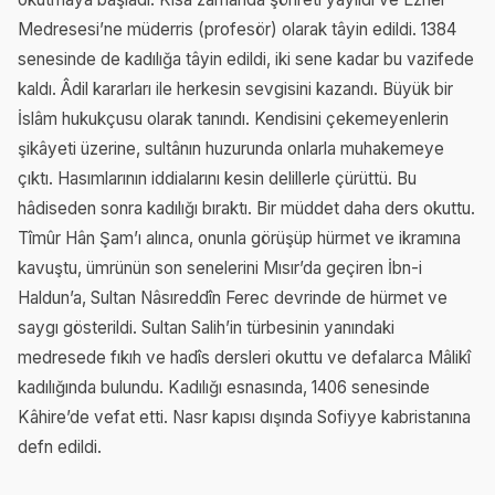
Medresesi’ne müderris (profesör) olarak tâyin edildi. 1384
senesinde de kadılığa tâyin edildi, iki sene kadar bu vazifede
kaldı. Âdil kararları ile herkesin sevgisini kazandı. Büyük bir
İslâm hukukçusu olarak tanındı. Kendisini çekemeyenlerin
şikâyeti üzerine, sultânın huzurunda onlarla muhakemeye
çıktı. Hasımlarının iddialarını kesin delillerle çürüttü. Bu
hâdiseden sonra kadılığı bıraktı. Bir müddet daha ders okuttu.
Tîmûr Hân Şam’ı alınca, onunla görüşüp hürmet ve ikramına
kavuştu, ümrünün son senelerini Mısır’da geçiren İbn-i
Haldun’a, Sultan Nâsıreddîn Ferec devrinde de hürmet ve
saygı gösterildi. Sultan Salih’in türbesinin yanındaki
medresede fıkıh ve hadîs dersleri okuttu ve defalarca Mâlikî
kadılığında bulundu. Kadılığı esnasında, 1406 senesinde
Kâhire’de vefat etti. Nasr kapısı dışında Sofiyye kabristanına
defn edildi.