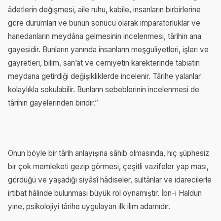
âdetlerin değişmesi, aile ruhu, kabile, insanların birbirlerine
göre durumları ve bunun sonucu olarak imparatorluklar ve
hanedanların meydâna gelmesinin incelenmesi, târihin ana
gayesidir. Bunların yanında insanların meşguliyetleri, işleri ve
gayretleri, bilim, san’at ve cemiyetin karekterinde tabiatın
meydana getirdiği değişikliklerde incelenir. Târihe yalanlar
kolaylıkla sokulabilir. Bunların sebeblerinin incelenmesi de
târihin gayelerinden biridir.”
Onun böyle bir târih anlayışına sâhib olmasında, hiç şüphesiz
bir çok memleketi gezip görmesi, çeşitli vazifeler yap ması,
gördüğü ve yaşadığı siyâsî hâdiseler, sultânlar ve idarecilerle
irtibat hâlinde bulunması büyük rol oynamıştır. İbn-i Haldun
yine, psikolojiyi târihe uygulayan ilk ilim adamıdır.