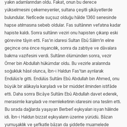
yakın adamlarından oldu. Fakat, onun bu derece
yükselmesini çekemeyenler, sultana çeşitli şikâyetlerde
bulundular. Netîcede suçsuz olduğu hâlde 1360 senesinde
hapse atılmasına sebeb oldular. Fas sultânının vefatına kadar
hapiste kaldı. Sonra sultânın veziri onu hapisten çıkarıp eski
görevine tâyin etti. Fas’ın idaresi Sultan Ebû Sâlim’in eline
geçince ona önce nişancılık, sonra da zabtiye ve dâvalara
bakma vazifesini verdi. Sultânın ölümünden sonra, vezir
Ömer bin Abdullah hükümdar oldu. Bu vezirle aralarında
soğukluk hâsıl olunca, İbn-i Haldun Fas’tan ayrılarak
Endülüs’e gitti. Endülüs Sultânı Ebû Abdullah bin Ahmed, onu
büyük bir alâkayla karşıladı ve bir müddet ilminden istifâde
etti. Daha sonra Bicâye Sultânı Ebû Abdullah davet ederek,
merasimle karşıladı ve memleketinin idaresini ona teslim etti.
Bu sırada dağlarda yaşayan Berberî eşkıyaları isyan hâlinde
idi. İbn-i Haldun bizzat eşkıyaların üzerine yürüdü. Bâzan
yumuşaklık ve şefkatle bâzan da şiddetle muamelede