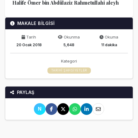
Halife Ömer bin Abdülaziz Rahmetullahi aleyh
MAKALE BİLGİSİ
Tarih
Okunma
Okuma
20 Ocak 2018
5,648
11 dakika
Kategori
TARIHÎ ŞAHSIYETLER
PAYLAŞ
N