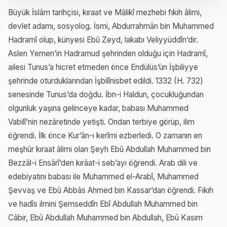
Büyük İslâm tarihçisi, kıraat ve Mâlikî mezhebi fıkıh âlimi,
devlet adamı, sosyolog. İsmi, Abdurrahmân bin Muhammed
Hadramî olup, künyesi Ebû Zeyd, lakabı Veliyyüddîn’dir.
Aslen Yemen’in Hadramud şehrinden olduğu için Hadramî,
ailesi Tunus’a hicret etmeden önce Endülüs’ün İşbiliyye
şehrinde oturduklarından İşbilînisbet edildi. 1332 (H. 732)
senesinde Tunus’da doğdu. İbn-i Haldun, çocukluğundan
olgunluk yaşına gelinceye kadar, babası Muhammed
Vabilî’nin nezâretinde yetişti. Ondan terbiye görüp, ilim
öğrendi. İlk önce Kur’ân-ı kerîmi ezberledi. O zamanın en
meşhûr kıraat âlimi olan Şeyh Ebû Abdullah Muhammed bin
Bezzâl-i Ensârî’den kırâat-i seb’ayı öğrendi. Arab dili ve
edebiyatını babası ile Muhammed el-Arabî, Muhammed
Şevvaş ve Ebû Abbâs Ahmed bin Kassar’dan öğrendi. Fıkıh
ve hadîs ilmini Şemseddîn Ebî Abdullah Muhammed bin
Câbir, Ebû Abdullah Muhammed bin Abdullah, Ebû Kasım