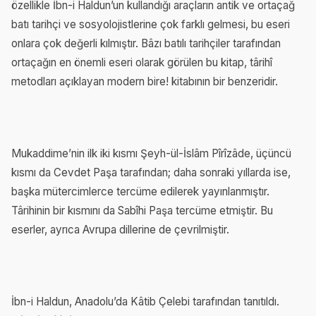
özellikle İbn-i Haldun’un kullandığı araçların antik ve ortaçağ
batı tarihçi ve sosyolojistlerine çok farklı gelmesi, bu eseri
onlara çok değerli kılmıştır. Bâzı batılı tarihçiler tarafından
ortaçağın en önemli eseri olarak görülen bu kitap, târihî
metodları açıklayan modern bire! kitabının bir benzeridir.
Mukaddime’nin ilk iki kısmı Şeyh-ül-İslâm Pîrîzâde, üçüncü
kısmı da Cevdet Paşa tarafından; daha sonraki yıllarda ise,
başka mütercimlerce tercüme edilerek yayınlanmıştır.
Târihinin bir kısmını da Sabîhi Paşa tercüme etmiştir. Bu
eserler, ayrıca Avrupa dillerine de çevrilmiştir.
İbn-i Haldun, Anadolu’da Kâtib Çelebi tarafından tanıtıldı.