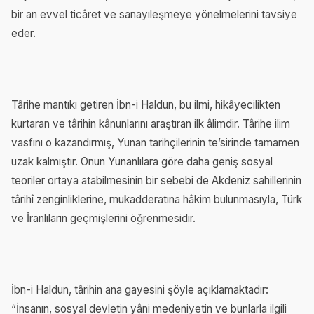
bir an evvel ticâret ve sanayıleşmeye yönelmelerini tavsiye
eder.
Târihe mantıkı getiren İbn-i Haldun, bu ilmi, hikâyecilikten
kurtaran ve târihin kânunlarını araştıran ilk âlimdir. Târihe ilim
vasfını o kazandırmış, Yunan tarihçilerinin te’sirinde tamamen
uzak kalmıştır. Onun Yunanlılara göre daha geniş sosyal
teoriler ortaya atabilmesinin bir sebebi de Akdeniz sahillerinin
târihî zenginliklerine, mukadderatına hâkim bulunmasıyla, Türk
ve İranlıların geçmişlerini öğrenmesidir.
İbn-i Haldun, târihin ana gayesini şöyle açıklamaktadır:
“İnsanın, sosyal devletin yâni medeniyetin ve bunlarla ilgili