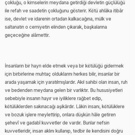
çokluğu, o kimselerin meydana getirdiği devletin güçlülüğü
ile refah ve saadetin çokluğunu gösterir. Kötü ahlâka itibâr
ise, devlet ve idarenin ortadan kalkacağına, mülk ve
saltanatın o cemiyetin elinden çıkarak, başkalarına
geçeceğine alâmettir.
İnsanların bir hayrı elde etmek veya bir kötülüğü gidermek
için birbirlerine muhtaç olduklarını herkes bilir, insanlar bir
arada yaşamak için yaratılmışlardır. Akıl sahibi olan insan, ruh
ve bedenden meydana gelen bir varlıktır. Bu hususiyetleri
sebebiyle insanın hayır ve iyiliklere rağbet edip,
kötülüklerden sakınacağı aşikârdır. Lâkin insanı, kötülüklere
ve bozuk işlere meylettirip, onlara düşkün hâle getiren
şehevî ve gadabî kuvvetler de vardır. Bunlar nefsin
kuvvetleridir, insan aklını kullanıp, tedbir ile kendisini doğru