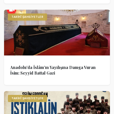
TARIHÎ ŞAHSIYETLER
Anadolu’da İslâm’ın Yayılışına Damga Vuran
İsim: Seyyid Battal Gazi
TARIHÎ ŞAHSIYETLER