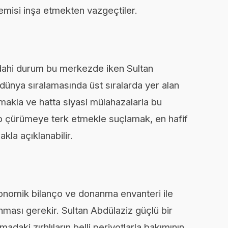
gemisi inşa etmekten vazgeçtiler.
dahi durum bu merkezde iken Sultan
 dünya sıralamasında üst sıralarda yer alan
kla ve hatta siyasi mülahazalarla bu
ıp çürümeye terk etmekle suçlamak, en hafif
la açıklanabilir.
konomik bilanço ve donanma envanteri ile
nması gerekir. Sultan Abdülaziz güçlü bir
aki zırhlıların belli periyotlarla bakımının