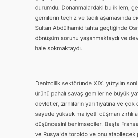
durumdu. Donanmalardaki bu ikilem, gemi
gemilerin teçhiz ve tadili aşamasında c
Sultan Abdülhamid tahta geçtiğinde Os
dönüşüm sorunu yaşanmaktaydı ve devl
hale sokmaktaydı.
Denizcilik sektöründe XIX. yüzyılın sonl
ürünü pahalı savaş gemilerine büyük y
devletler, zırhlıların yarı fiyatına ve ç
sayede yüksek maliyetli düşman zırhlılar
düşüncesini benimsediler. Başta Frans
ve Rusya'da torpido ve onu atabilecek pl