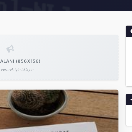
ALANI (856X156)
vermek için tıklayın