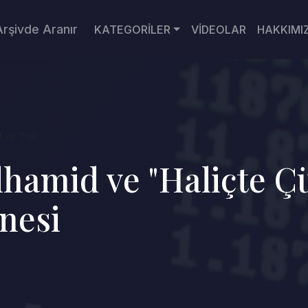
Arşivde Aranır
KATEGORİLER
VİDEOLAR
HAKKIMI
 ve "Hali...
ülhamid ve "Haliçte 
nesi