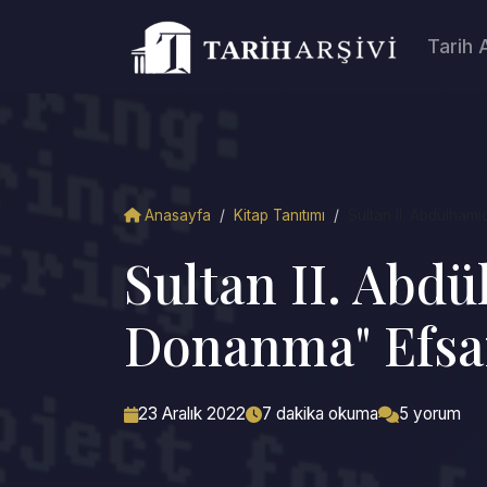
Tarih 
Anasayfa
/
Kitap Tanıtımı
/
Sultan II. Abdülhamid
Sultan II. Abd
Donanma" Efsa
23 Aralık 2022
7 dakika okuma
5 yorum