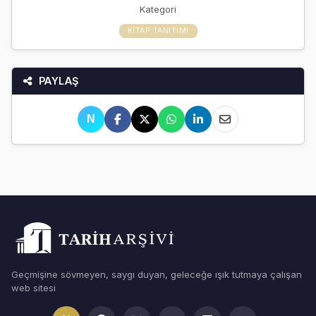
Kategori
KITAP TANITIMI
PAYLAŞ
N
Geçmişine sövmeyen, saygı duyan, geleceğe ışık tutmaya çalışan
web sitesi