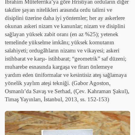
İbrahim Müteferrika’ya göre Hristiyan orduların diğer
takdire şayan nitelikleri arasında ordu talimi ve
disiplini üzerine daha iyi yöntemler; her ay askerlere
okunan askeri nizam ve kanunlar; nizam ve disiplini
sağlayan yüksek zabit oranı (en az %25); yetenek
temelinde yükselme imkânı; yüksek komutanın
salahiyeti; ordugâhların nizamı ve vikayesi; askeri
istihbarat ve karşı- istihbarat; “geometrik” saf düzeni;
muharebe esnasında kargaşa ve firarı önlemeye
yardım eden üniformalar ve kesintisiz ateş sağlamaya
yönelik yaylım ateşi tekniği. (Gabor Agoston,
Osmanlı’da Savaş ve Serhad, (Çev. Kahraman Şakul),
Timaş Yayınları, İstanbul, 2013, ss. 152-153)