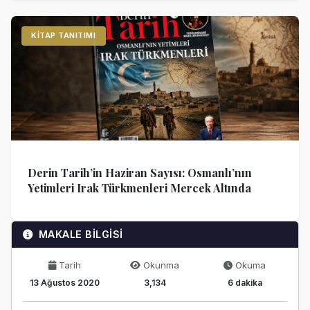
KITAP TANITIMI
Derin Tarih’in Haziran Sayısı: Osmanlı’nın
Yetimleri Irak Türkmenleri Mercek Altında
MAKALE BİLGİSİ
Tarih
Okunma
Okuma
13 Ağustos 2020
3,134
6 dakika